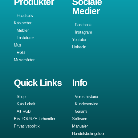
Produkter
Sociale
Medier
Headsets
Kabinetter
Facebook
Møbler
Instagram
Tastaturer
Youtube
Mus
Linkedin
RGB
Musemåtter
Quick Links
Info
Shop
Vores historie
Køb Lokalt
Kundeservice
Alt RGB
Garanti
Bliv FOURZE-forhandler
Software
Privatlivspolitik
Manualer
Handelsbetingelser