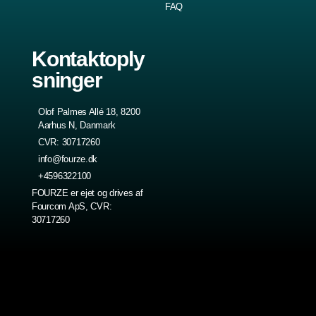
FAQ
Kontaktoply
sninger
Olof Palmes Allé 18, 8200
Aarhus N, Danmark
CVR: 30717260
info@fourze.dk
+4596322100
FOURZE er ejet og drives af
Fourcom ApS, CVR:
30717260