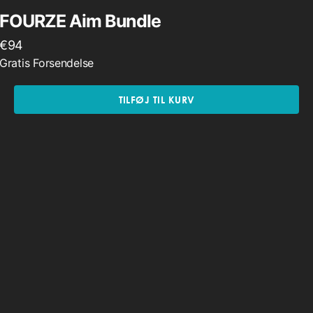
FOURZE Aim Bundle
€
94
Gratis Forsendelse
TILFØJ TIL KURV