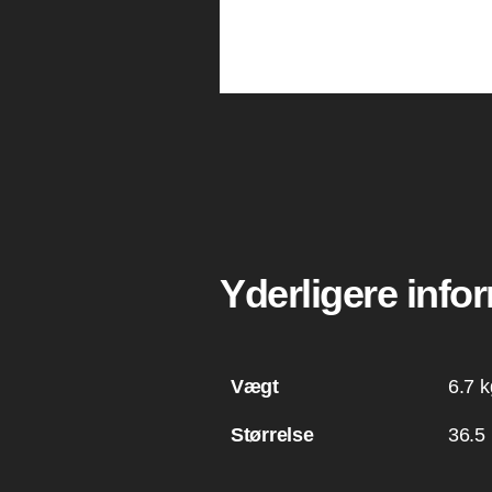
Yderligere info
Vægt
6.7 k
Størrelse
36.5