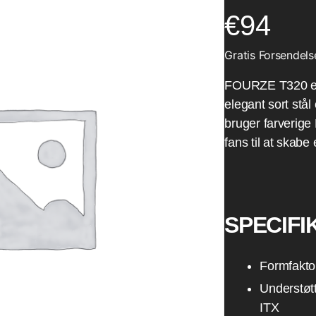
€
94
Gratis Forsendels
FOURZE T320 er 
elegant sort stål
bruger farverig
fans til at skabe
SPECIFI
Formfakto
Understøtt
ITX