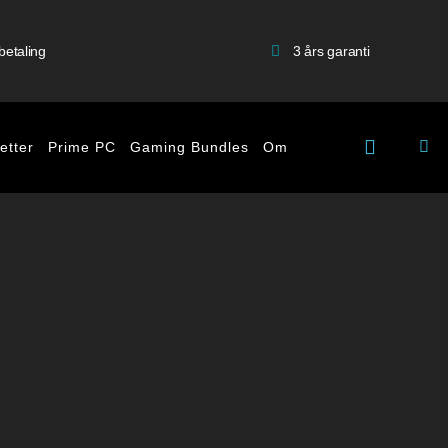
betaling
3 års garanti
etter
Prime PC
Gaming Bundles
Om