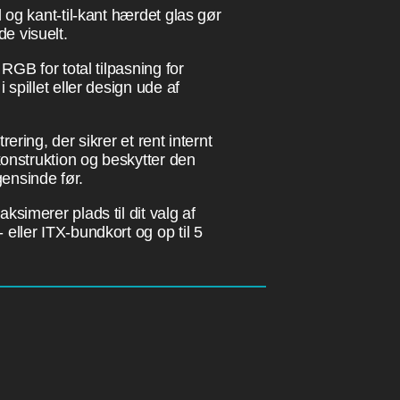
l og kant-til-kant hærdet glas gør
e visuelt.
 RGB for total tilpasning for
 spillet eller design ude af
rering, der sikrer et rent internt
 konstruktion og beskytter den
ensinde før.
ksimerer plads til dit valg af
eller ITX-bundkort og op til 5