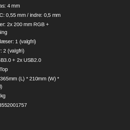
as: 4 mm
: 0,55 mm / indre: 0,5 mm
ser: 2x 200 mm RGB +
ning
æser: 1 (valgfri)
 2 (valgfri)
SB3.0 + 2x USB2.0
 Top
: 365mm (L) * 210mm (W) *
)
2kg
3552001757