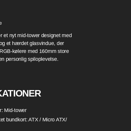
e
et nyt mid-tower designet med
 og et hærdet glasvindue, der
e RGB-kølere med 160mm store
 en personlig spiloplevelse.
KATIONER
r: Mid-tower
et bundkort: ATX / Micro ATX/