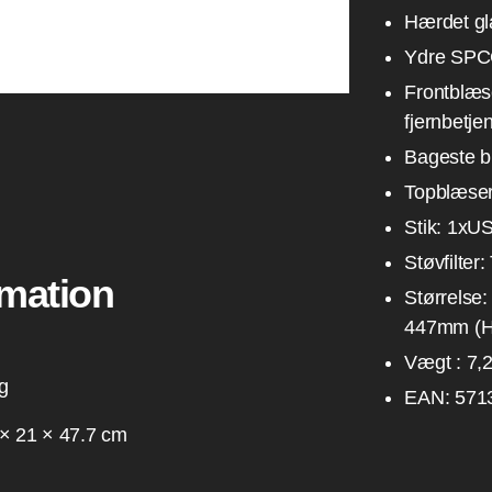
Hærdet gl
Ydre SPCC
Frontblæ
fjernbetje
Bageste bl
Topblæser:
Stik: 1xU
Støvfilter:
rmation
Størrelse
447mm (H
Vægt : 7,
g
EAN: 571
 × 21 × 47.7 cm