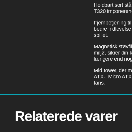
Holdbart sort stå
T320 imponerend
Fjernbetjening til
bedre indlevelse i
spillet.
Magnetisk støvfilt
miljø, sikrer din
længere end nog
Mid-tower, der ma
ATX-, Micro ATX- 
fans.
Relaterede varer