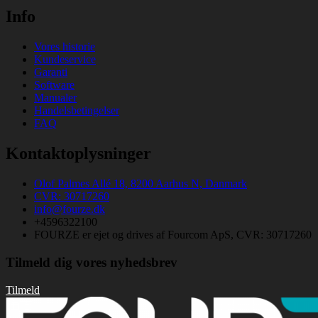
Info
Vores historie
Kundeservice
Garanti
Software
Manualer
Handelsbetingelser
FAQ
Kontaktoplysninger
Olof Palmes Allé 18, 8200 Aarhus N, Danmark
CVR: 30717260
info@fourze.dk
+4596322100
FOURZE er ejet og drives af Fourcom ApS, CVR: 30717260
Tilmeld dig vores nyhedsbrev
Tilmeld