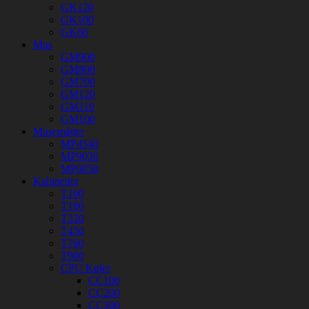
GK120
GK100
GK60
Mus
GM900
GM800
GM700
GM120
GM110
GM100
Musemåtter
MP4540
MP9030
MP9050
Kabinetter
T100
T160
T320
T450
T760
T900
CPU Køler
CC100
CC200
CC300