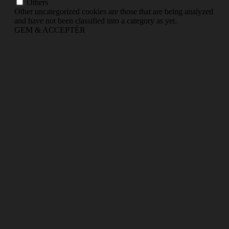
Others
Other uncategorized cookies are those that are being analyzed
and have not been classified into a category as yet.
GEM & ACCEPTÈR