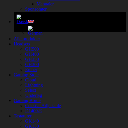
Manualer
Sponsorater
Alle produkter
Headsets
GH500
GH400
GH350
GH300
Ember
Gaming Stole
Cloud
Lightning
Select
Underlag
Gaming Borde
Celestial Adjustable
D1400-E
Tastaturer
GK140
GK130