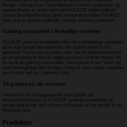
design i sort og cyan. Gummibasen er lavet i cyanfarver og
stofoverfladen er lavet i sort med FOURZE logoet påtrykt.
Denne farvekombination giver det karakteristiske FOURZE
look, som er gennemgående i mange af vores produkter.
Gaming musemåtter i forskellige størrelser
FOURZE gaming musemåtter fås i flere forskellige størrelser,
så du kan vælge den størrelse, der passer bedst til din
gamerstil. Gamer du på farten, eller har du begrænset plads
på dit gamerbord, bør du kigge på vores mindste model. Vil
du have en gaming musemåtte, som passer til lav ”sens” og
store bevægelser, bør du tage et kig på vores større modeller,
som findes helt op i størrelse XXL.
Til gamere på alle niveauer
Uanset om du er hygge-gamer eller gamer på
konkurrenceniveau, er FOURZE gaming musemåtter et
oplagt valg til dig, der vil have det bedste af det bedste til en
fantastisk pris.
Produkter