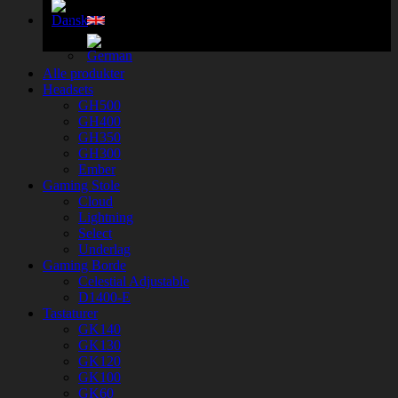
Alle produkter
Headsets
GH500
GH400
GH350
GH300
Ember
Gaming Stole
Cloud
Lightning
Select
Underlag
Gaming Borde
Celestial Adjustable
D1400-E
Tastaturer
GK140
GK130
GK120
GK100
GK60