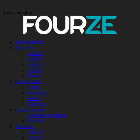
Sikker betaling
Alle produkter
Headsets
GH500
GH400
GH350
GH300
Ember
Gaming Stole
Cloud
Lightning
Select
Underlag
Gaming Borde
Celestial Adjustable
D1400-E
Tastaturer
GK140
GK130