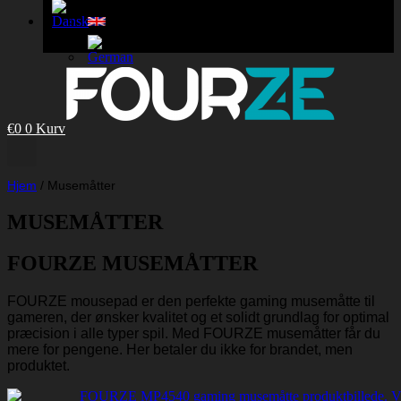
€
0
0
Kurv
Hjem
/
Musemåtter
MUSEMÅTTER
FOURZE MUSEMÅTTER
FOURZE mousepad er den perfekte gaming musemåtte til
gameren, der ønsker kvalitet og et solidt grundlag for optimal
præcision i alle typer spil. Med FOURZE musemåtter får du
mere for pengene. Her betaler du ikke for brandet, men
produktet.