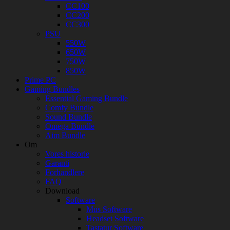
CC100
CC200
CC300
PSU
550W
650W
750W
850W
Prime PC
Gaming Bundles
Essential Gaming Bundle
Comfy Bundle
Sound Bundle
Omega Bundle
Aim Bundle
Om
Vores historie
Garanti
Forhandlere
FAQ
Download
Software
Mus Software
Headset Software
Tastatur Software