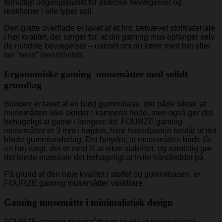
fornuftigt udgangspunkt for præcise bevægelser og
reaktioner i alle typer spil.
Den glatte overflade er lavet af et fint, tætvævet stofmateriale
i høj kvalitet, der sørger for, at din gaming mus opfanger selv
de mindste bevægelser – uanset om du kører med høj eller
lav ”sens” (sensitivitet).
Ergonomiske gaming musemåtter med solidt
grundlag
Bunden er lavet af en blød gummibase, der både sikrer, at
musemåtten ikke skrider i kampens hede, men også gør det
behageligt at game i længere tid. FOURZE gaming
musemåtter er 3 mm i højden, hvor hovedparten består af det
bløde gummiunderlag. Det betyder, at musemåtten både får
en høj vægt, der er med til at sikre stabilitet, og samtidig gør
det bløde materiale det behageligt at hvile håndleddet på.
På grund af den høje kvalitet i stoffet og gummibasen, er
FOURZE gaming musemåtter vaskbare.
Gaming musemåtte i minimalistisk design
FOURZE gaming musemåtter er lavet i et minimalistisk