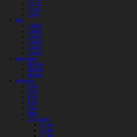
GK120
GK100
GK60
Mus
GM900
GM800
GM700
GM120
GM110
GM100
Musemåtter
MP4540
MP9030
MP9050
Kabinetter
T100
T160
T320
T450
T760
T900
CPU Køler
CC100
CC200
CC300