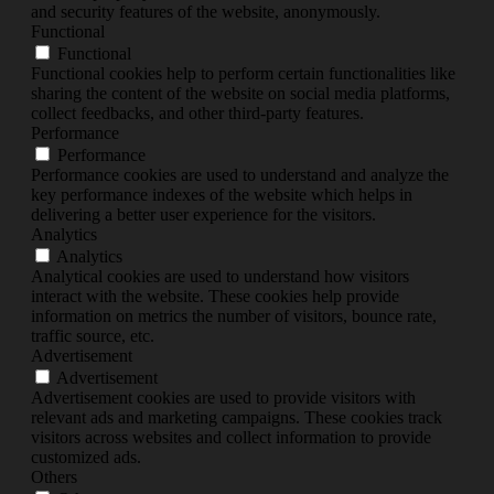
and security features of the website, anonymously.
Functional
Functional
Functional cookies help to perform certain functionalities like
sharing the content of the website on social media platforms,
collect feedbacks, and other third-party features.
Performance
Performance
Performance cookies are used to understand and analyze the
key performance indexes of the website which helps in
delivering a better user experience for the visitors.
Analytics
Analytics
Analytical cookies are used to understand how visitors
interact with the website. These cookies help provide
information on metrics the number of visitors, bounce rate,
traffic source, etc.
Advertisement
Advertisement
Advertisement cookies are used to provide visitors with
relevant ads and marketing campaigns. These cookies track
visitors across websites and collect information to provide
customized ads.
Others