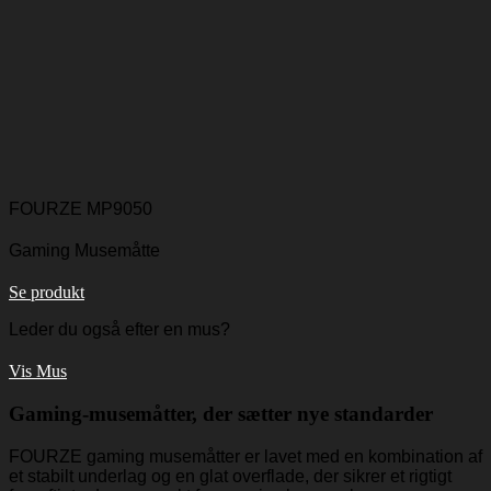
FOURZE MP9050
Gaming Musemåtte
Se produkt
Leder du også efter en mus?
Vis Mus
Gaming-musemåtter, der sætter nye standarder
FOURZE gaming musemåtter er lavet med en kombination af
et stabilt underlag og en glat overflade, der sikrer et rigtigt