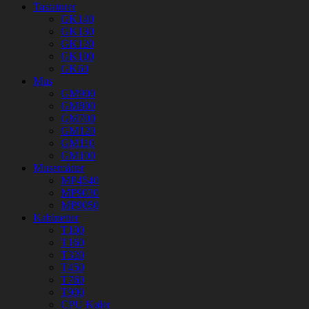
Tastaturer
GK140
GK130
GK120
GK100
GK60
Mus
GM900
GM800
GM700
GM120
GM110
GM100
Musemåtter
MP4540
MP9030
MP9050
Kabinetter
T100
T160
T320
T450
T760
T900
CPU Køler