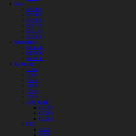
Mus
GM900
GM800
GM700
GM120
GM110
GM100
Musemåtter
MP4540
MP9030
MP9050
Kabinetter
T100
T160
T320
T450
T760
T900
CPU Køler
CC100
CC200
CC300
PSU
550W
650W